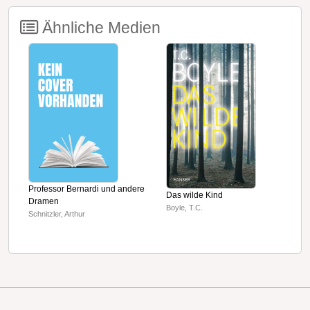
Ähnliche Medien
A
Professor Bernardi und andere
Das wilde Kind
Dramen
M
Boyle, T.C.
Schnitzler, Arthur