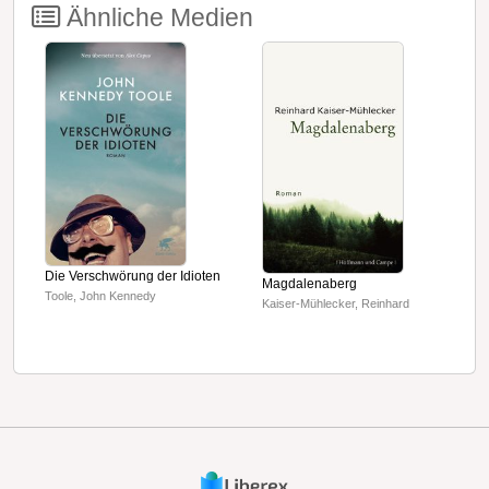
Ähnliche Medien
T
Die Verschwörung der Idioten
Magdalenaberg
A
Toole, John Kennedy
Kaiser-Mühlecker, Reinhard