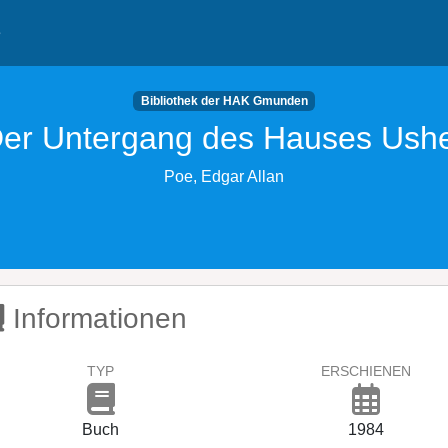
e
Bibliothek der HAK Gmunden
er Untergang des Hauses Ush
Poe, Edgar Allan
Informationen
TYP
ERSCHIENEN
Buch
1984