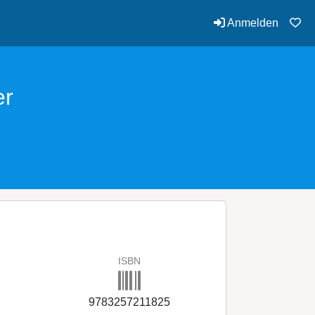
Anmelden
er
ISBN
9783257211825