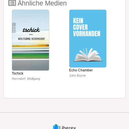
Ähnliche Medien
Echo Chamber
D
Tschick
John Boyne
S
Herrndorf, Wolfgang