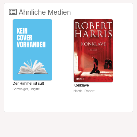
Ähnliche Medien
Der Himmel ist süß
Konklave
D
Schwaiger, Brigitte
Harris, Robert
S