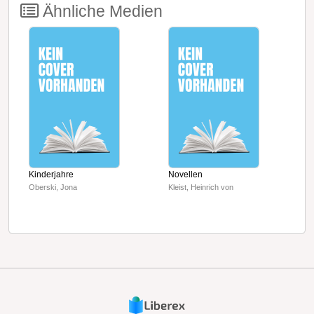
Ähnliche Medien
Kinderjahre
Novellen
D
Oberski, Jona
Kleist, Heinrich von
B