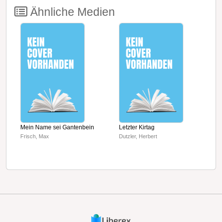
Ähnliche Medien
Mein Name sei Gantenbein
Letzter Kirtag
S
Frisch, Max
Dutzler, Herbert
B