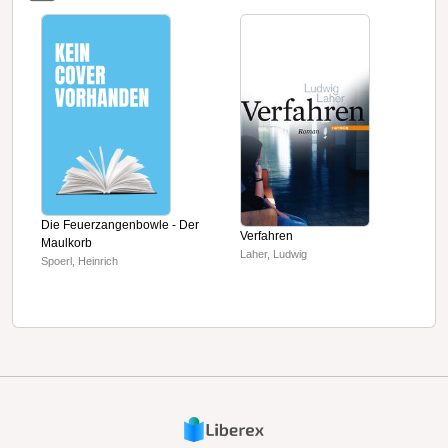
Die Feuerzangenbowle - Der
A
Verfahren
Maulkorb
W
Laher, Ludwig
Spoerl, Heinrich