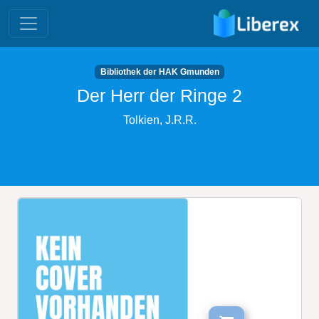
Bibliothek der HAK Gmunden
Der Herr der Ringe 2
Tolkien, J.R.R.