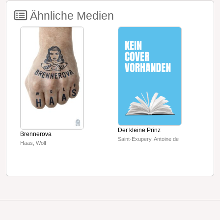
Ähnliche Medien
Der kleine Prinz
G
Brennerova
Saint-Exupery, Antoine de
W
Haas, Wolf