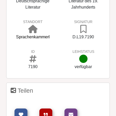
Deutschsprachige
Literatur des 19.
Literatur
Jahrhunderts
STANDORT
SIGNATUR
Sprachenkammerl
D.L19.7190
ID
LEIHSTATUS
7190
verfügbar
Teilen