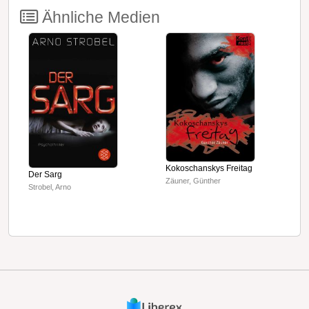
Ähnliche Medien
Kokoschanskys Freitag
Der Sarg
D
Zäuner, Günther
Strobel, Arno
E