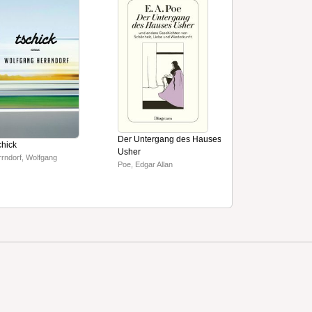
Der Untergang des Hauses
Aus dem Leben 
chick
Usher
Gruber, Reinhard P
rndorf, Wolfgang
Poe, Edgar Allan