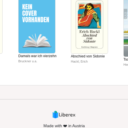
Damals war ich vierzehn
Abschied von Sidonie
Ts
Bruckner u.a.
Hackl, Erich
Her
Made with ❤️ in Austria